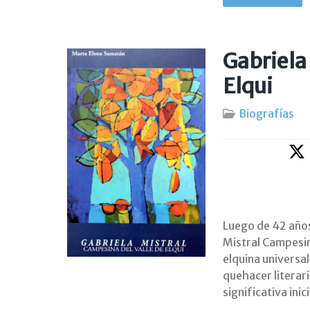
Gabriela
Elqui
Biografías
Luego de 42 años
Mistral Campesina
elquina universal
quehacer literar
significativa inic