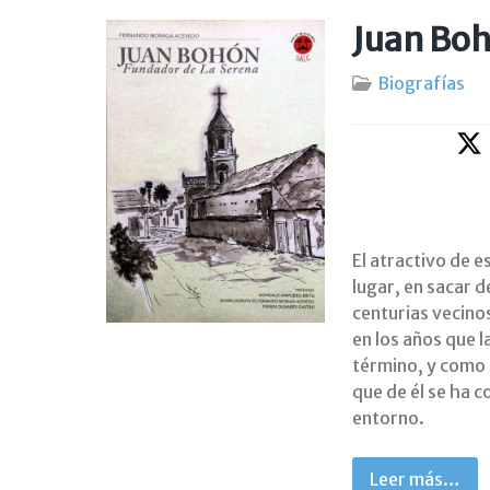
Juan Boh
Biografías
El atractivo de e
lugar, en sacar 
centurias vecinos
en los años que l
término, y como f
que de él se ha c
entorno.
Leer más…