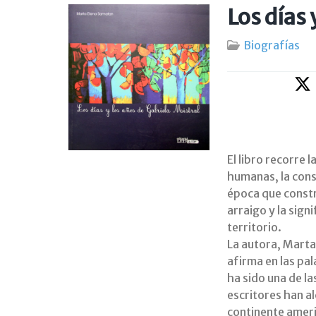
Los días 
Biografías
El libro recorre 
humanas, la cons
época que constr
arraigo y la sign
territorio.
La autora, Marta
afirma en las pal
ha sido una de l
escritores han al
continente americ