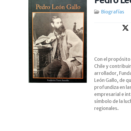
Pedro Le
Biografías
Con el propósito
Chile y contribui
arrollador, Funda
León Gallo, de q
profundiza en las
empresarial e in
símbolo de la luc
regionales.