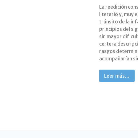
La reedición cons
literario y, muy 
tránsito de la inf
principios del si
sin mayor dificul
certera descripci
rasgos determina
acompañarían si
Leer más…