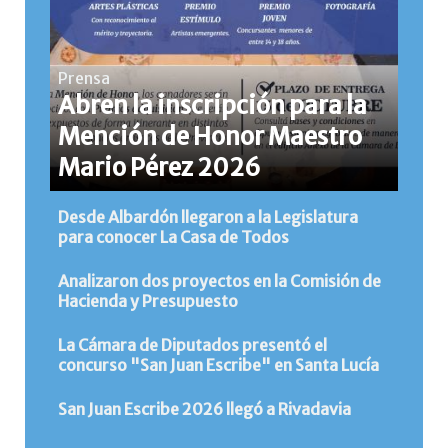
Prensa
Abren la inscripción para la
Mención de Honor Maestro
Mario Pérez 2026
Desde Albardón llegaron a la Legislatura
para conocer La Casa de Todos
Analizaron dos proyectos en la Comisión de
Hacienda y Presupuesto
La Cámara de Diputados presentó el
concurso "San Juan Escribe" en Santa Lucía
San Juan Escribe 2026 llegó a Rivadavia