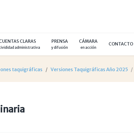
CUENTAS CLARAS
PRENSA
CÁMARA
CONTACTO
tivididad administrativa
y difusión
en acción
iones taquigráficas
Versiones Taquigráficas Año 2025
inaria