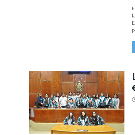
E
l
E
p