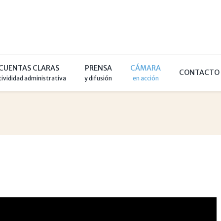
CUENTAS CLARAS
PRENSA
CÁMARA
CONTACTO
tivididad administrativa
y difusión
en acción