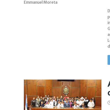
Emmanuel Moreta
D
p
i
G
L
d