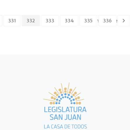
331
332
333
334
335
Página 332 de 394
336