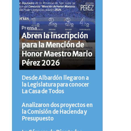
Prensa
Abren la inscripción
para la Mención de
Honor Maestro Mario
Pérez 2026
Desde Albardón llegaron a
la Legislatura para conocer
La Casa de Todos
Analizaron dos proyectos en
la Comisión de Hacienda y
Presupuesto