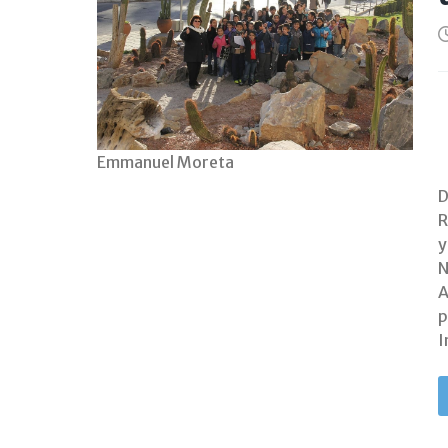
Emmanuel Moreta
D
R
y
N
A
p
I