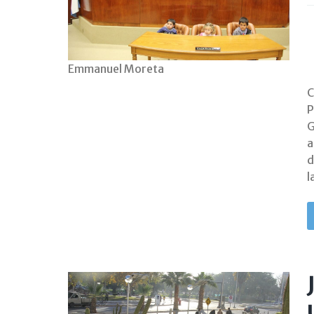
Emmanuel Moreta
C
P
G
a
d
l