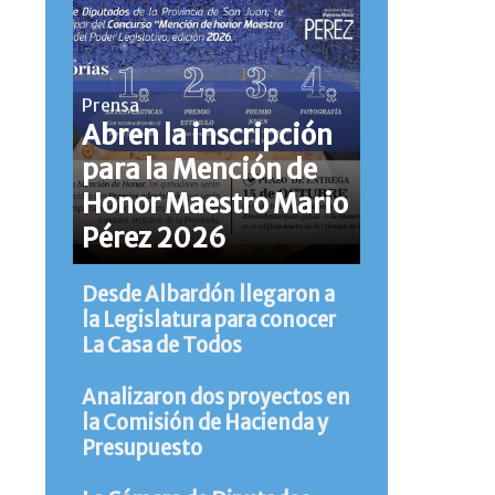
Prensa
Abren la inscripción
para la Mención de
Honor Maestro Mario
Pérez 2026
Desde Albardón llegaron a
la Legislatura para conocer
La Casa de Todos
Analizaron dos proyectos en
la Comisión de Hacienda y
Presupuesto