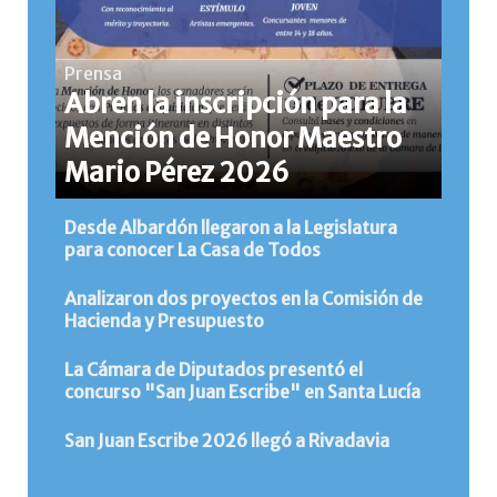
Prensa
Abren la inscripción para la
Mención de Honor Maestro
Mario Pérez 2026
Desde Albardón llegaron a la Legislatura
para conocer La Casa de Todos
Analizaron dos proyectos en la Comisión de
Hacienda y Presupuesto
La Cámara de Diputados presentó el
concurso "San Juan Escribe" en Santa Lucía
San Juan Escribe 2026 llegó a Rivadavia