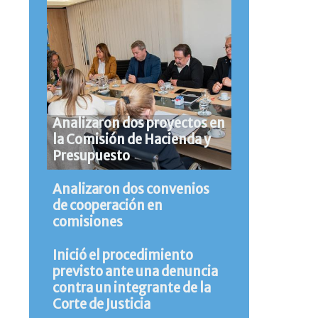
Analizaron dos proyectos en
la Comisión de Hacienda y
Presupuesto
Analizaron dos convenios
de cooperación en
comisiones
Inició el procedimiento
previsto ante una denuncia
contra un integrante de la
Corte de Justicia