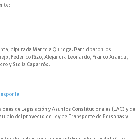
ente:
nta, diputada Marcela Quiroga. Participaron los
nejo, Federico Rizo, Alejandra Leonardo, Franco Aranda,
ero y Stella Caparrós.
siones de Legislación y Asuntos Constitucionales (LAC) y de
estudio del proyecto de Ley de Transporte de Personas y
entes de ambas comisiones: el diputado Juan de la Cruz