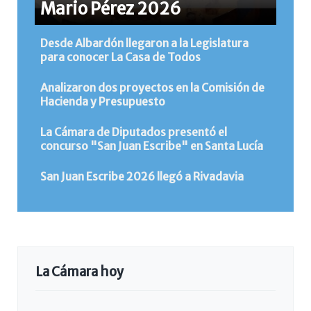
Mario Pérez 2026
Desde Albardón llegaron a la Legislatura
para conocer La Casa de Todos
Analizaron dos proyectos en la Comisión de
Hacienda y Presupuesto
La Cámara de Diputados presentó el
concurso "San Juan Escribe" en Santa Lucía
San Juan Escribe 2026 llegó a Rivadavia
La Cámara hoy