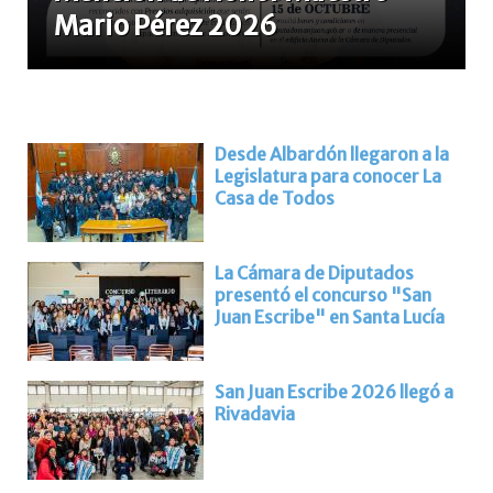
Mario Pérez 2026
Desde Albardón llegaron a la
Legislatura para conocer La
Casa de Todos
La Cámara de Diputados
presentó el concurso "San
Juan Escribe" en Santa Lucía
San Juan Escribe 2026 llegó a
Rivadavia