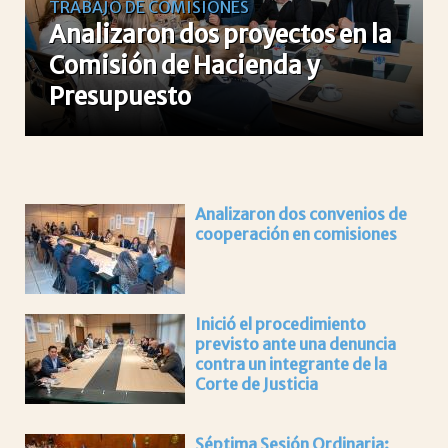
TRABAJO DE COMISIONES
Analizaron dos proyectos en la
Comisión de Hacienda y
Presupuesto
Analizaron dos convenios de
cooperación en comisiones
Inició el procedimiento
previsto ante una denuncia
contra un integrante de la
Corte de Justicia
Séptima Sesión Ordinaria: