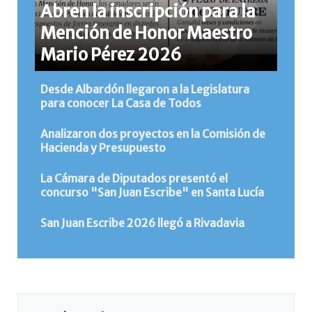
Abren la inscripción para la
Mención de Honor Maestro
Mario Pérez 2026
Desde Albardón llegaron a la Legislatura
para conocer La Casa de Todos
Analizaron dos proyectos en la Comisión de
Hacienda y Presupuesto
La Cámara de Diputados presentó el
concurso "San Juan Escribe" en Santa Lucía
San Juan Escribe 2026 llegó a Rivadavia