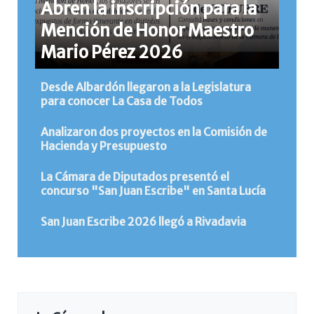
Abren la inscripción para la
Mención de Honor Maestro
Mario Pérez 2026
Desde Albardón llegaron a la Legislatura
para conocer La Casa de Todos
Analizaron dos proyectos en la Comisión de
Hacienda y Presupuesto
La Cámara de Diputados presentó el
concurso "San Juan Escribe" en Santa Lucía
San Juan Escribe 2026 llegó a Rivadavia