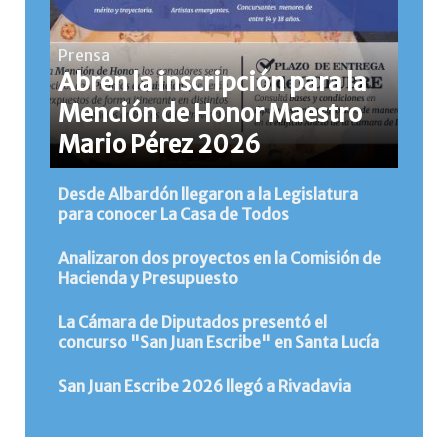
Prensa
Abren la inscripción para la
Mención de Honor Maestro
Mario Pérez 2026
Desde Albardón llegaron a la Legislatura
para conocer La Casa de Todos
Analizaron dos proyectos en la Comisión de
Hacienda y Presupuesto
La Cámara de Diputados presentó el
concurso "San Juan Escribe" en Santa Lucía
San Juan Escribe 2026 llegó a Rivadavia