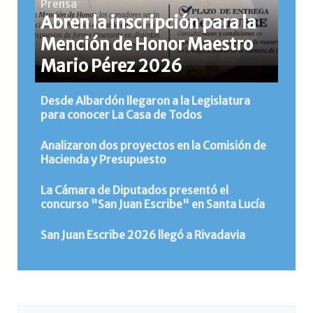
Prensa
Abren la inscripción para la
Mención de Honor Maestro
Mario Pérez 2026
Desde Albardón llegaron a la Legislatura
para conocer La Casa de Todos
Analizaron dos proyectos en la Comisión de
Hacienda y Presupuesto
La Cámara de Diputados presentó el
concurso "San Juan Escribe" en Santa Lucía
San Juan Escribe 2026 llegó a Rivadavia