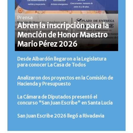
Prensa
Abren la inscripción para la
Mención de Honor Maestro
Mario Pérez 2026
Desde Albardón llegaron a la Legislatura
para conocer La Casa de Todos
Analizaron dos proyectos en la Comisión de
Hacienda y Presupuesto
La Cámara de Diputados presentó el
concurso "San Juan Escribe" en Santa Lucía
San Juan Escribe 2026 llegó a Rivadavia