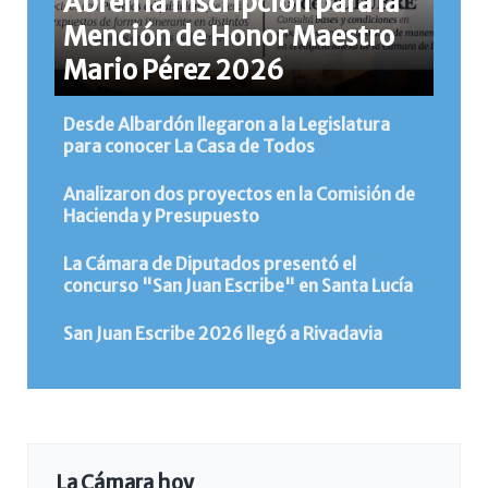
Abren la inscripción para la
Mención de Honor Maestro
Mario Pérez 2026
Desde Albardón llegaron a la Legislatura
para conocer La Casa de Todos
Analizaron dos proyectos en la Comisión de
Hacienda y Presupuesto
La Cámara de Diputados presentó el
concurso "San Juan Escribe" en Santa Lucía
San Juan Escribe 2026 llegó a Rivadavia
La Cámara hoy