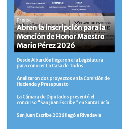
Prensa
Abren la inscripción para la
Mención de Honor Maestro
Mario Pérez 2026
Desde Albardón llegaron a la Legislatura
para conocer La Casa de Todos
Analizaron dos proyectos en la Comisión de
Hacienda y Presupuesto
La Cámara de Diputados presentó el
concurso "San Juan Escribe" en Santa Lucía
San Juan Escribe 2026 llegó a Rivadavia