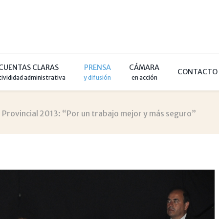
CUENTAS CLARAS
PRENSA
CÁMARA
CONTACTO
tivididad administrativa
y difusión
en acción
 Provincial 2013: “Por un trabajo mejor y más seguro”