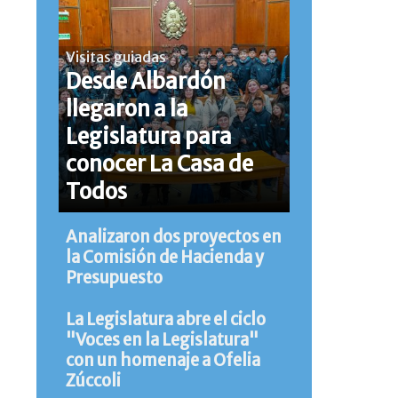
Visitas guiadas
Desde Albardón
llegaron a la
Legislatura para
conocer La Casa de
Todos
Analizaron dos proyectos en
la Comisión de Hacienda y
Presupuesto
La Legislatura abre el ciclo
"Voces en la Legislatura"
con un homenaje a Ofelia
Zúccoli