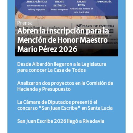
Prensa
Abren la inscripción para la
Mención de Honor Maestro
Mario Pérez 2026
Desde Albardón llegaron a la Legislatura
para conocer La Casa de Todos
Analizaron dos proyectos en la Comisión de
Hacienda y Presupuesto
La Cámara de Diputados presentó el
concurso "San Juan Escribe" en Santa Lucía
San Juan Escribe 2026 llegó a Rivadavia