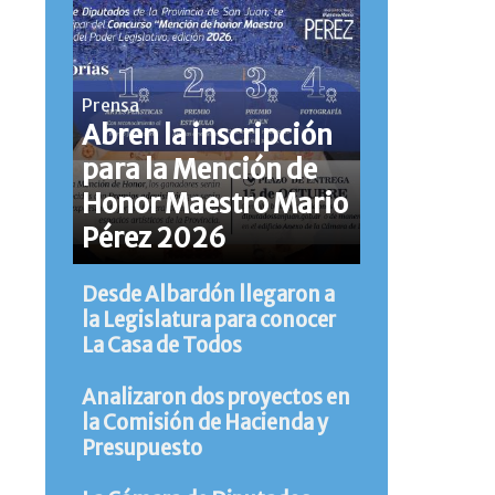
Prensa
Abren la inscripción
para la Mención de
Honor Maestro Mario
Pérez 2026
Desde Albardón llegaron a
la Legislatura para conocer
La Casa de Todos
Analizaron dos proyectos en
la Comisión de Hacienda y
Presupuesto