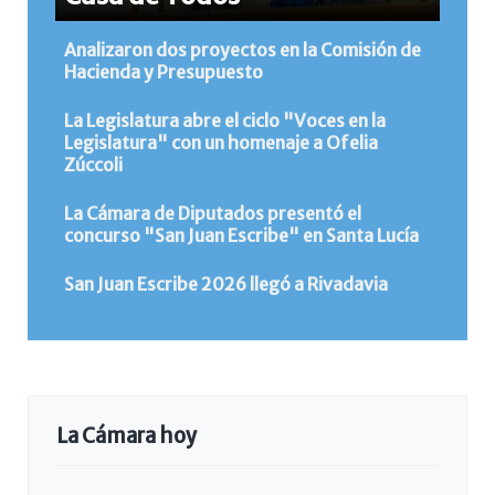
Analizaron dos proyectos en la Comisión de
Hacienda y Presupuesto
La Legislatura abre el ciclo "Voces en la
Legislatura" con un homenaje a Ofelia
Zúccoli
La Cámara de Diputados presentó el
concurso "San Juan Escribe" en Santa Lucía
San Juan Escribe 2026 llegó a Rivadavia
La Cámara hoy