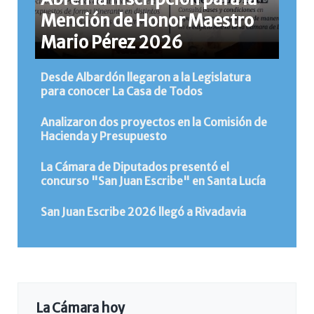
Mención de Honor Maestro
Mario Pérez 2026
Desde Albardón llegaron a la Legislatura
para conocer La Casa de Todos
Analizaron dos proyectos en la Comisión de
Hacienda y Presupuesto
La Cámara de Diputados presentó el
concurso "San Juan Escribe" en Santa Lucía
San Juan Escribe 2026 llegó a Rivadavia
La Cámara hoy