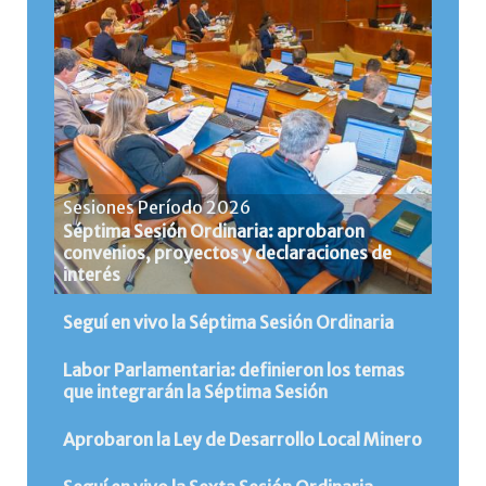
Sesiones Período 2026
Séptima Sesión Ordinaria: aprobaron
convenios, proyectos y declaraciones de
interés
Seguí en vivo la Séptima Sesión Ordinaria
Labor Parlamentaria: definieron los temas
que integrarán la Séptima Sesión
Aprobaron la Ley de Desarrollo Local Minero