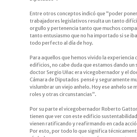
Entre otros conceptos indicó que “poder poner
trabajadores legislativos resulta un tanto difíc
orgullo y pertenencia tanto que muchos compa
tanto entusiasmo que no ha importado si se iba
todo perfecto al día de hoy.
Para aquellos que hemos vivido la experiencia d
edificios, no cabe duda que estamos dando un s
doctor Sergio Uñac era vicegobernador y el doc
Cámara de Diputados pensé y seguramente m
vislumbrar un viejo anhelo. Hoy ese anhelo se 
roles y otras circunstancias”.
Por su parte el vicegobernador Roberto Gatton
tienen que ver con este edificio sustentabilid
vienen ratificando y reafirmando en cada acció
Por esto, por todo lo que significa técnicamen