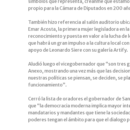
símbolos que representa, creánme que estamos
propio para la Cámara de Diputados en 200 año
También hizo referencia al salón auditorio ubic
Emar Acosta, la primera mujer legisladora en l
reconocimiento y puesta en valor a la lucha de l
que habrá un gran impulso a la cultura local con
apoyo de Leonardo Siere con su galería Artify.
Aludió luego el vicegobernador que “son tres ge
Anexo, mostrando una vez más que las decision
nuestras políticas se piensan, se deciden, se p
funcionamiento”.
Cerró la lista de oradores el gobernador de Sa
que “la democracia moderna implica mayor inte
mandatarios y mandantes que tiene la sociedad.
poderes tengan el ámbito para que el dialogo p