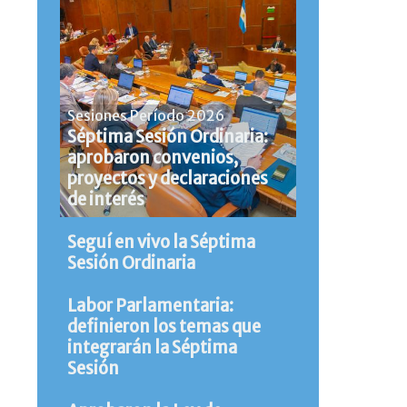
Sesiones Período 2026
Séptima Sesión Ordinaria:
aprobaron convenios,
proyectos y declaraciones
de interés
Seguí en vivo la Séptima
Sesión Ordinaria
Labor Parlamentaria:
definieron los temas que
integrarán la Séptima
Sesión