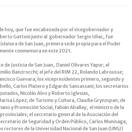
de hoy, que fue encabezada por el vicegobernador y
berto Gattoni junto al gobernador Sergio Uñac, fue
islatura de San Juan, primera sede propia para el Poder
isamente conmemora en este 2021.
te de Justicia de San Juan, Daniel Olivares Yapur; el
Emilio Baistrocchi; el jefe del RIM 22, Rolando Labrousse;
rancisco Guevara; los vicepresidentes primero, segundo y
ello, Carlos Platero y Edgardo Sancassani; los secretarios
putados, Nicolás Alvo y Roberto Iglesias,
arisa López; de Turismo y Cultura, Claudia Grynzspan; de
mano y Promoción Social, Fabián Aballay; el ministro de la
provinciales; el secretario general de la Asociación del
 secretario de Seguridad y Orden Público, Carlos Munisaga;
 los rectores de la Universidad Nacional de San Juan (UNSJ)