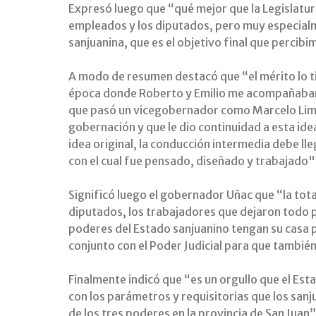
Expresó luego que “qué mejor que la Legislatur
empleados y los diputados, pero muy especialme
sanjuanina, que es el objetivo final que percib
A modo de resumen destacó que “el mérito lo ti
época donde Roberto y Emilio me acompañaban 
que pasó un vicegobernador como Marcelo Lima
gobernación y que le dio continuidad a esta idea
idea original, la conducción intermedia debe lle
con el cual fue pensado, diseñado y trabajado"
Significó luego el gobernador Uñac que “la tot
diputados, los trabajadores que dejaron todo p
poderes del Estado sanjuanino tengan su casa 
conjunto con el Poder Judicial para que tambié
Finalmente indicó que “es un orgullo que el E
con los parámetros y requisitorias que los sa
de los tres poderes en la provincia de San Juan”