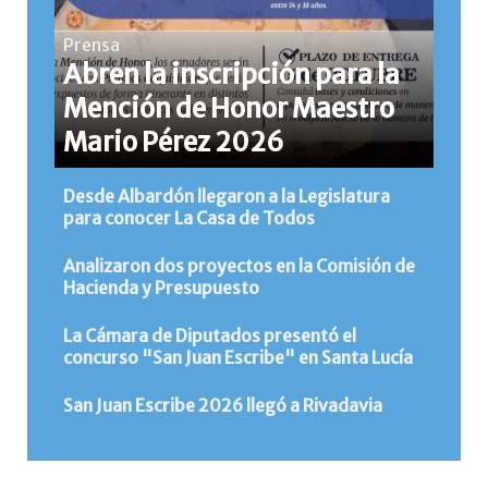
Prensa
Abren la inscripción para la
Mención de Honor Maestro
Mario Pérez 2026
Desde Albardón llegaron a la Legislatura
para conocer La Casa de Todos
Analizaron dos proyectos en la Comisión de
Hacienda y Presupuesto
La Cámara de Diputados presentó el
concurso "San Juan Escribe" en Santa Lucía
San Juan Escribe 2026 llegó a Rivadavia