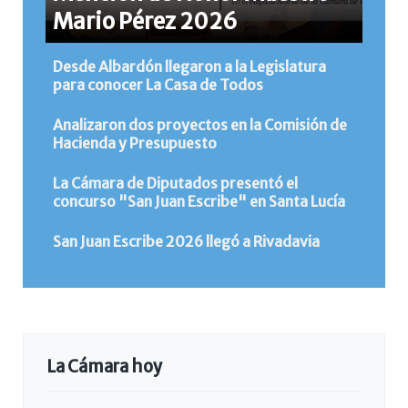
Mario Pérez 2026
Desde Albardón llegaron a la Legislatura
para conocer La Casa de Todos
Analizaron dos proyectos en la Comisión de
Hacienda y Presupuesto
La Cámara de Diputados presentó el
concurso "San Juan Escribe" en Santa Lucía
San Juan Escribe 2026 llegó a Rivadavia
La Cámara hoy