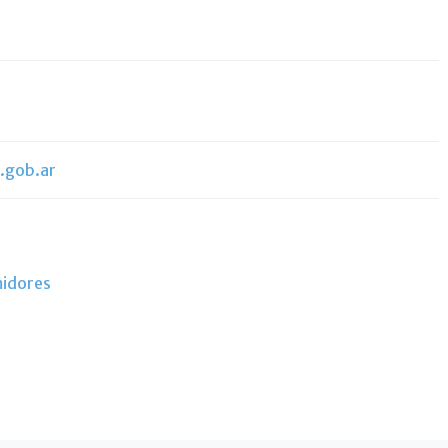
.gob.ar
midores