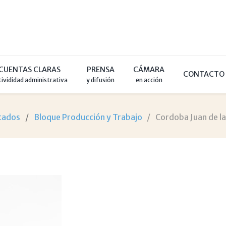
CUENTAS CLARAS
PRENSA
CÁMARA
CONTACTO
tivididad administrativa
y difusión
en acción
tados
Bloque Producción y Trabajo
Cordoba Juan de la