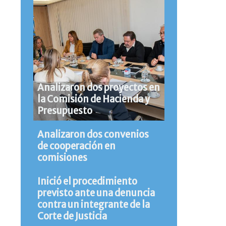
Analizaron dos proyectos en
la Comisión de Hacienda y
Presupuesto
Analizaron dos convenios
de cooperación en
comisiones
Inició el procedimiento
previsto ante una denuncia
contra un integrante de la
Corte de Justicia