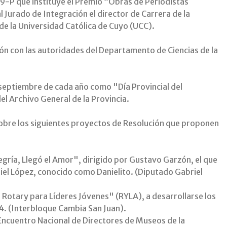
 939-P que instituye el Premio “Obras de Periodistas
l Jurado de Integración el director de Carrera de la
 de la Universidad Católica de Cuyo (UCC).
ón con las autoridades del Departamento de Ciencias de la
de septiembre de cada año como "Día Provincial del
del Archivo General de la Provincia.
obre los siguientes proyectos de Resolución que proponen
legría, Llegó el Amor", dirigido por Gustavo Garzón, el que
aniel López, conocido como Danielito. (Diputado Gabriel
 Rotary para Líderes Jóvenes" (RYLA), a desarrollarse los
4. (Interbloque Cambia San Juan).
Encuentro Nacional de Directores de Museos de la