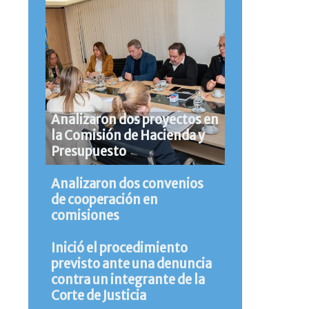
Analizaron dos proyectos en
la Comisión de Hacienda y
Presupuesto
Analizaron dos convenios
de cooperación en
comisiones
Inició el procedimiento
previsto ante una denuncia
contra un integrante de la
Corte de Justicia