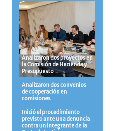
Analizaron dos proyectos en
la Comisión de Hacienda y
Presupuesto
Analizaron dos convenios
de cooperación en
comisiones
Inició el procedimiento
previsto ante una denuncia
contra un integrante de la