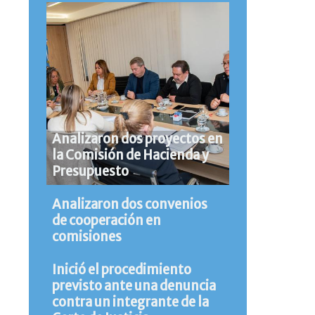
Analizaron dos proyectos en
la Comisión de Hacienda y
Presupuesto
Analizaron dos convenios
de cooperación en
comisiones
Inició el procedimiento
previsto ante una denuncia
contra un integrante de la