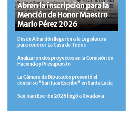
Abren la inscripción para la
Mención de Honor Maestro
Mario Pérez 2026
Desde Albardón llegaron a la Legislatura
para conocer La Casa de Todos
Analizaron dos proyectos en la Comisión de
Hacienda y Presupuesto
La Cámara de Diputados presentó el
concurso "San Juan Escribe" en Santa Lucía
San Juan Escribe 2026 llegó a Rivadavia