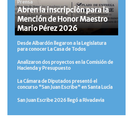
Prensa
Abren la inscripción para la
Mención de Honor Maestro
Mario Pérez 2026
Desde Albardón llegaron a la Legislatura
para conocer La Casa de Todos
Analizaron dos proyectos en la Comisión de
Hacienda y Presupuesto
La Cámara de Diputados presentó el
concurso "San Juan Escribe" en Santa Lucía
San Juan Escribe 2026 llegó a Rivadavia