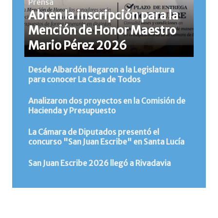
Prensa
Abren la inscripción para la
Mención de Honor Maestro
Mario Pérez 2026
Desde Albardón llegaron a la Legislatura
para conocer La Casa de Todos
Analizaron dos proyectos en la Comisión de
Hacienda y Presupuesto
La Cámara de Diputados presentó el
concurso "San Juan Escribe" en Santa Lucía
San Juan Escribe 2026 llegó a Rivadavia