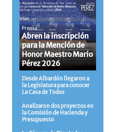
Prensa
Abren la inscripción
para la Mención de
Honor Maestro Mario
Pérez 2026
Desde Albardón llegaron a
la Legislatura para conocer
La Casa de Todos
Analizaron dos proyectos en
la Comisión de Hacienda y
Presupuesto