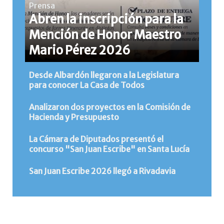
Prensa
Abren la inscripción para la
Mención de Honor Maestro
Mario Pérez 2026
Desde Albardón llegaron a la Legislatura
para conocer La Casa de Todos
Analizaron dos proyectos en la Comisión de
Hacienda y Presupuesto
La Cámara de Diputados presentó el
concurso "San Juan Escribe" en Santa Lucía
San Juan Escribe 2026 llegó a Rivadavia