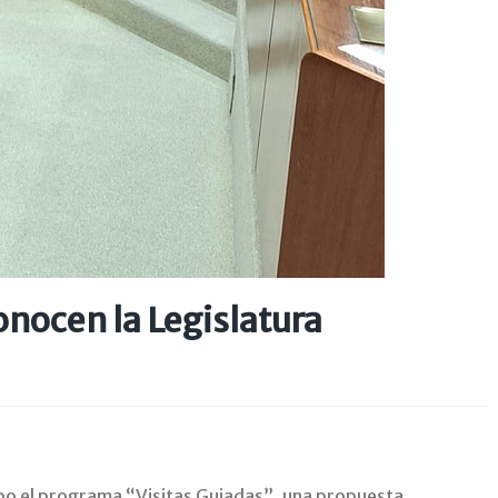
nocen la Legislatura
abo el programa “Visitas Guiadas”, una propuesta