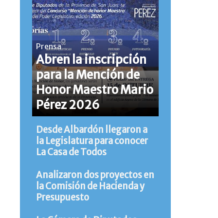
Prensa
Abren la inscripción
para la Mención de
Honor Maestro Mario
Pérez 2026
Desde Albardón llegaron a
la Legislatura para conocer
La Casa de Todos
Analizaron dos proyectos en
la Comisión de Hacienda y
Presupuesto