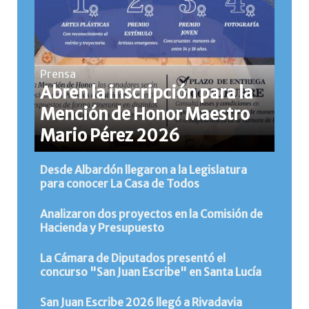
Prensa
Abren la inscripción para la
Mención de Honor Maestro
Mario Pérez 2026
Desde Albardón llegaron a la Legislatura
para conocer La Casa de Todos
Analizaron dos proyectos en la Comisión de
Hacienda y Presupuesto
La Cámara de Diputados presentó el
concurso "San Juan Escribe" en Santa Lucía
San Juan Escribe 2026 llegó a Rivadavia