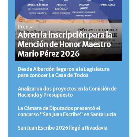
Prensa
Abren la inscripción para la
Mención de Honor Maestro
Mario Pérez 2026
Desde Albardón llegaron a la Legislatura
para conocer La Casa de Todos
Analizaron dos proyectos en la Comisión de
Hacienda y Presupuesto
La Cámara de Diputados presentó el
concurso "San Juan Escribe" en Santa Lucía
San Juan Escribe 2026 llegó a Rivadavia