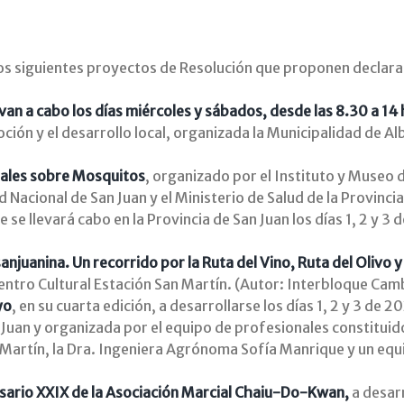
os siguientes proyectos de Resolución que proponen declarar
evan a cabo los días miércoles y sábados, desde las 8.30 a 1
oción y el desarrollo local, organizada la Municipalidad de A
onales sobre Mosquitos
, organizado por el Instituto y Museo d
d Nacional de San Juan y el Ministerio de Salud de la Provinci
e llevará cabo en la Provincia de San Juan los días 1, 2 y 3 
 sanjuanina. Un recorrido por la Ruta del Vino, Ruta del Olivo
entro Cultural Estación San Martín. (Autor: Interbloque Cam
yo
, en su cuarta edición, a desarrollarse los días 1, 2 y 3 de 
n Juan y organizada por el equipo de profesionales constitu
 Martín, la Dra. Ingeniera Agrónoma Sofía Manrique y un eq
ersario XXIX de la Asociación Marcial Chaiu-Do-Kwan,
a desarr