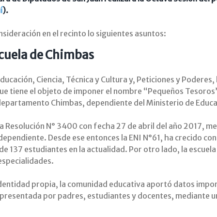
í
).
nsideración en el recinto lo siguientes asuntos:
scuela de Chimbas
cación, Ciencia, Técnica y Cultura y, Peticiones y Poderes, 
e tiene el objeto de imponer el nombre “Pequeños Tesoros” a 
departamento Chimbas, dependiente del Ministerio de Educaci
 la Resolución N° 3400 con fecha 27 de abril del año 2017, m
independiente. Desde ese entonces la ENI N°61, ha crecido 
 de 137 estudiantes en la actualidad. Por otro lado, la escue
especialidades.
 identidad propia, la comunidad educativa aportó datos impo
epresentada por padres, estudiantes y docentes, mediante u