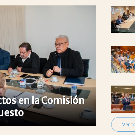
tos en la Comisión
uesto
Ver t