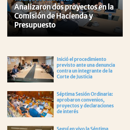
Analizaron dos proyectos en la
Comisión de Hacienda y
Presupuesto
Inició el procedimiento
previsto ante una denuncia
contra un integrante de la
Corte de Justicia
Séptima Sesión Ordinaria:
aprobaron convenios,
proyectos y declaraciones
de interés
Seguí en vivo la Séptima