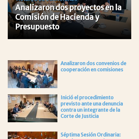
Analizaron dos proyectos en la
Comisión de Hacienda y
Presupuesto
Analizaron dos convenios de
cooperación en comisiones
Inició el procedimiento
previsto ante una denuncia
contra un integrante de la
Corte de Justicia
Séptima Sesión Ordinaria: