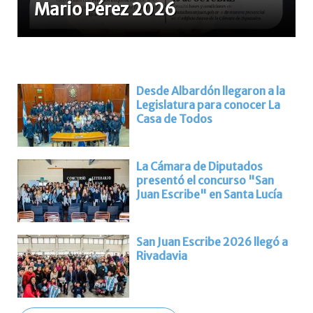
Mario Pérez 2026
Desde Albardón llegaron a la
Legislatura para conocer La
Casa de Todos
La Cámara de Diputados
presentó el concurso "San
Juan Escribe" en Santa Lucía
San Juan Escribe 2026 llegó a
Rivadavia